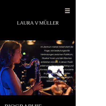
LAURA V MÜLLER
Im Zentrum meiner Arbeit steht die
Frage, wie bedeutungsvolle
Verbindungen zwischen Publikum,
Musiker*innen und den Räumen
entstehen können, in denen Musik
erlebt wird. Durch Klang, Dialog und
Kontext erforsche ich, wie Konzerte
zu gemeinsamen kulturellen
Erfahrungen werden – zugänglich,
relevant und lebendig.