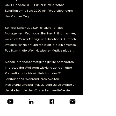
CNEM Riddes 2016. Für ihr künstlerisches
Schaffen erhielt sie 2020 ein Förderstipendium
des Kantons Zug.
Seit der Saison 2023/24 ist Laura Teil des
Management-Teams der Berliner Philharmoniker,
wo sie als Senior Managerin Education & Outreach
Projekte konzipiert und realisiert, die ein diverses
Publikum in die Welt klassischer Musik einladen.
Neben ihrer Konzerttätigkeit gilt ihr besonderes
Interesse der Weiterentwicklung zeitgemäßer
Konzertformate für ein Publikum des 21.
Jahrhunderts. Während ihres zweiten
Masterstudiums bei Prof. Barbara Balba Weber an
der Hochschule der Künste Bern vertiefte sie
ihren Fokus auf künstlerische Forschung und
Musikvermittlung. In diesem Rahmen entstanden
interdisziplinäre Projekte wie Pétrouchka, Schtoris
us Bärn und Farb|Klang|Raum, letzteres