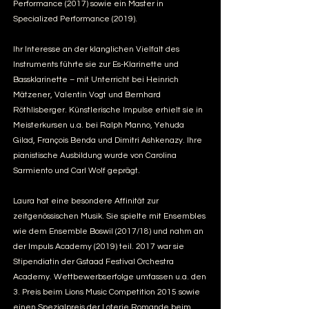
Performance (2017) sowie ein Master in
Specialized Performance (2019).
Ihr Interesse an der klanglichen Vielfalt des
Instruments führte sie zur Es-Klarinette und
Bassklarinette – mit Unterricht bei Heinrich
Mätzener, Valentin Vogt und Bernhard
Röthlisberger. Künstlerische Impulse erhielt sie in
Meisterkursen u.a. bei Ralph Manno, Yehuda
Gilad, François Benda und Dimitri Ashkenazy. Ihre
pianistische Ausbildung wurde von Carolina
Sarmiento und Carl Wolf geprägt.
Laura hat eine besondere Affinität zur
zeitgenössischen Musik. Sie spielte mit Ensembles
wie dem Ensemble Boswil (2017/18) und nahm an
der Impuls Academy (2019) teil. 2017 war sie
Stipendiatin der Gstaad Festival Orchestra
Academy. Wettbewerbserfolge umfassen u.a. den
3. Preis beim Lions Music Competition 2015 sowie
einen Spezialpreis der Loterie Romande beim